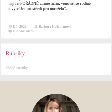
najít si POŘÁDNÉ zaměstnání, věnovat se rodině
a vytvářet prostředí pro manžela“....
11.1. 2026
Barbora Holcmanová
0
Komentářů
Rubriky
Žádné rubriky