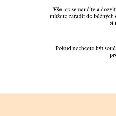
Vše
, co se naučíte a dozvít
můžete zařadit do běžných 
si
Pokud nechcete být součá
pr