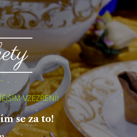
ety
.
ĚJŠÍM VZEZŘENÍ!
m se za to!
ím