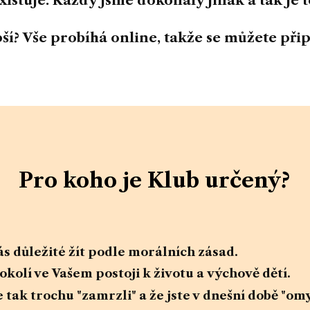
xistuje. Každý jsme dokonalý jinak a tak je 
pší?
Vše probíhá online, takže se můžete přip
Pro koho je Klub určený?
Vás důležité žít podle morálních zásad.
kolí ve Vašem postoji k životu a výchově dětí.
e tak trochu "zamrzli" a že jste v dnešní době "om