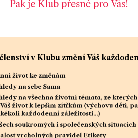
Pak je Klub přesně pro Vás!
členství v Klubu změní Váš každoden
enní život ke změnám
hledy na sebe Sama
ledy na všechna životní témata, ze kterýc
Váš život k lepším zítřkům (výchovu dětí, p
akékoli každodenní záležitosti...)
e všech soukromých i společenských situacích
nalost vrcholných pravidel Etikety