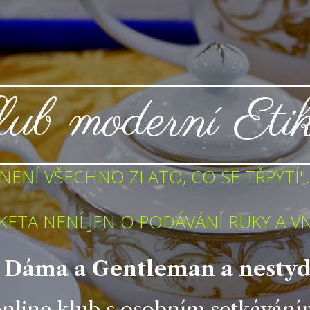
ub moderní Etik
"NENÍ VŠECHNO ZLATO, CO SE TŘPYTÍ"..
ETA NENÍ JEN O PODÁVÁNÍ RUKY A VN
 Dáma a Gentleman a nestydí
nline klub s osobním setkáván