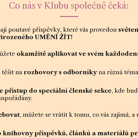
Co nás v Klubu společně čeká:
ají poutavé příspěvky, které vás provedou
světem
přirozeného UMĚNÍ ŽÍT!
můžete
okamžitě aplikovat ve svém každoden
 těšit na
rozhovory s odborníky
na různá témat
e přístup do speciální členské sekce
, kde bu
uspořádány.
ebovat
, můžete se vrátit k tomu, co vás zajímá, a
o knihovny příspěvků, článků a materiálů
pr