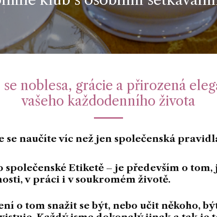
e se noblesa, grácie a přirozená eleg
vašeho každodenního života
e se naučíte víc než jen společenská pravidl
o společenské Etiketě –
je především o tom, j
osti, v práci i v soukromém životě.
ní o tom snažit se být, nebo učit někoho, bý