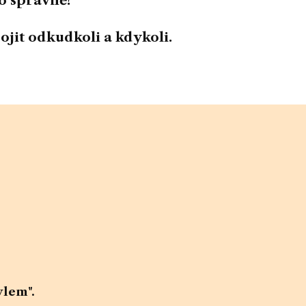
to správně!
ojit odkudkoli a kdykoli.
ylem".