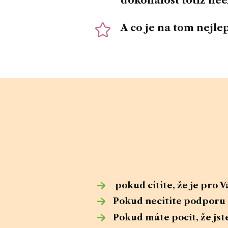
dokonalost totiž nee
A co je na tom nejle
pokud cítíte, že je pro 
Pokud necítíte podporu o
Pokud máte pocit, že jst