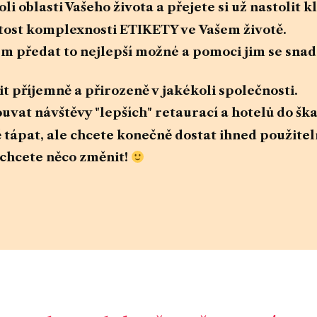
li oblasti Vašeho života a přejete si už nastolit k
žitost komplexnosti ETIKETY ve Vašem životě.
m předat to nejlepší možné a pomoci jim se sna
it příjemně a přirozeně v jakékoli společnosti.
vat návštěvy "lepších" retaurací a hotelů do šk
 tápat, ale chcete konečně dostat ihned použite
 chcete něco změnit!