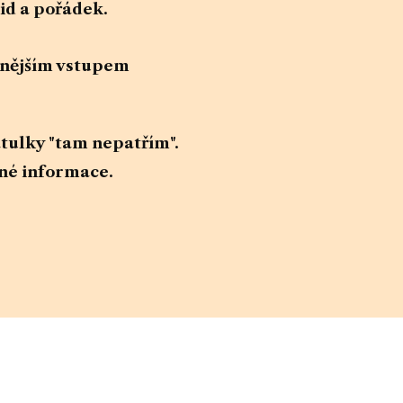
lid a pořádek.
dnějším vstupem
atulky "tam nepatřím".
lné informace.