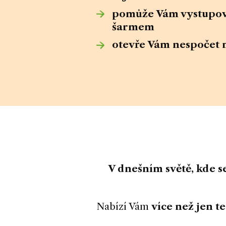
pomůže Vám vystupovat
šarmem
otevře Vám nespočet n
V dnešním světě, kde se
Nabízí Vám
více než jen te