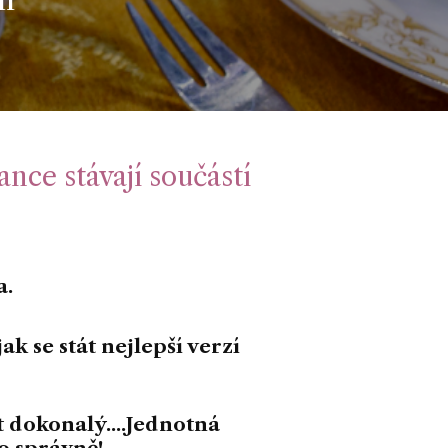
ance stávají součástí
a.
ak se stát nejlepší verzí
t dokonalý....Jednotná