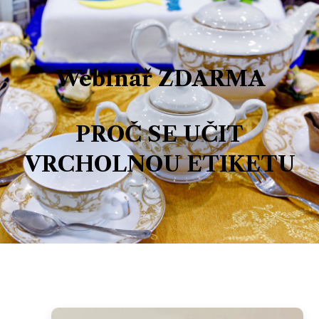
Webinář ZDARMA
PROČ SE UČIT
VRCHOLNOU ETIKETU