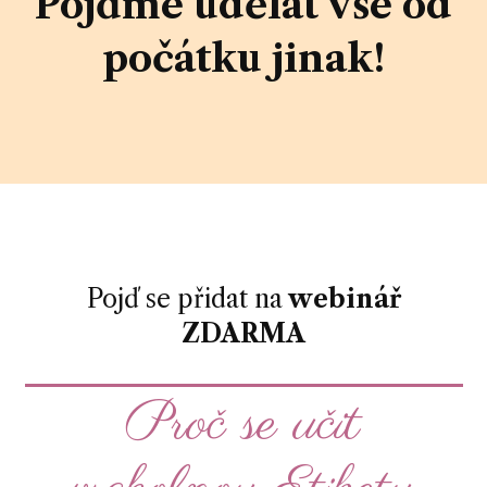
Pojďme udělat vše od
počátku jinak!
Pojď se přidat na
webinář
ZDARMA
Proč se učit