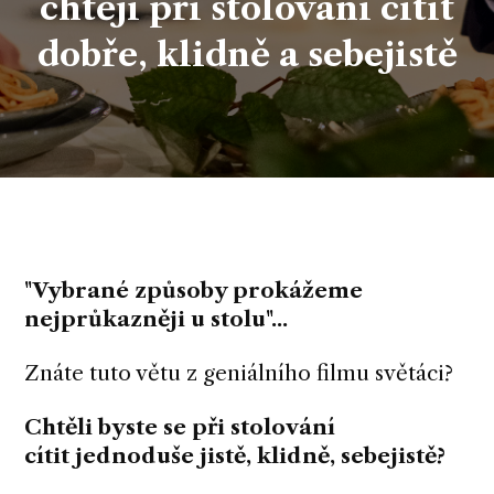
chtějí při stolování cítit
dobře, klidně a sebejistě
"Vybrané způsoby prokážeme
nejprůkazněji u stolu"...
Znáte tuto větu z geniálního filmu světáci?
Chtěli byste se při stolování
cítit
jednoduše
jistě, klidně, sebejistě?