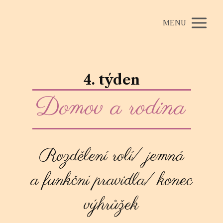
MENU
4. týden
Domov a rodina
Rozdělení rolí/ jemná
a funkční pravidla/ konec
výhrůžek