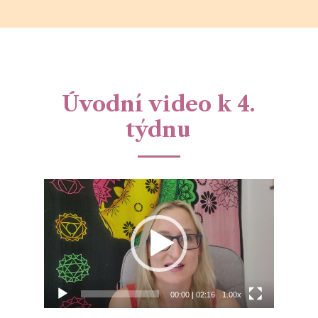
Úvodní video k 4.
týdnu
Video
přehrávač
00:00
|
02:16
1.00x