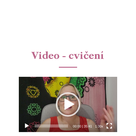
Video - cvičení
Video
přehrávač
00:00
|
35:41
1.00x