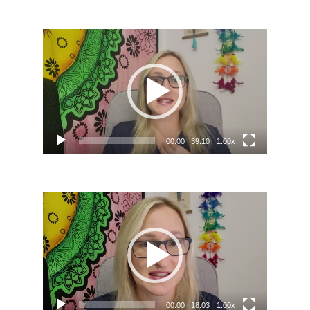
Video
přehrávač
00:00
|
39:10
1.00x
Video
přehrávač
00:00
|
18:03
1.00x