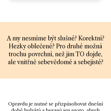
A my nesmíme být slušné? Korektní?
Hezky oblečené? Pro druhé možná
trochu povrchní, než jim TO dojde,
ale vnitřně sebevědomé a sebejisté?
Opravdu je nutné se přizpůsobovat dnešní
době hulvátů a buranů jen proto, abych