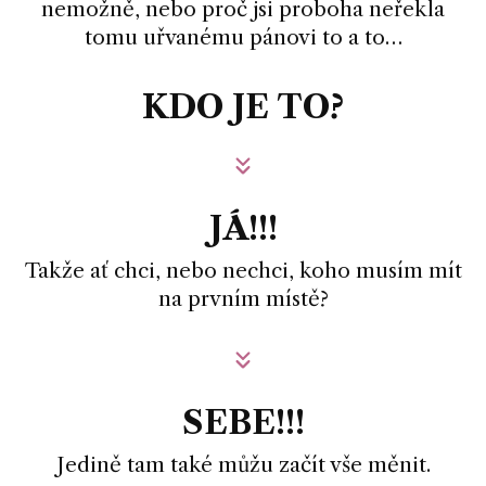
nemožně, nebo proč jsi proboha neřekla
tomu uřvanému pánovi to a to…
KDO JE TO?
JÁ!!!
Takže ať chci, nebo nechci, koho musím mít
na prvním místě?
SEBE!!!
Jedině tam také můžu začít vše měnit.