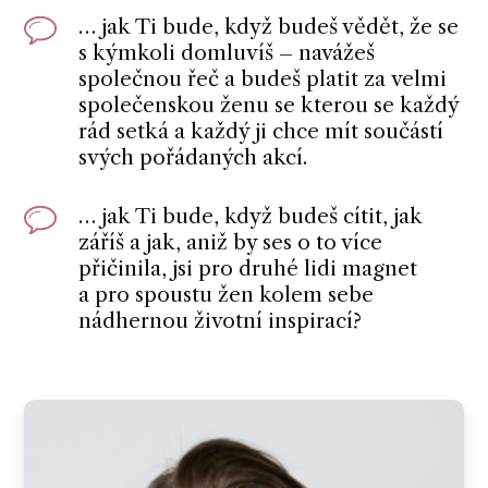
… jak Ti bude, když budeš vědět, že se
s kýmkoli domluvíš – navážeš
společnou řeč a budeš platit za velmi
společenskou ženu se kterou se každý
rád setká a každý ji chce mít součástí
svých pořádaných akcí.
… jak Ti bude, když budeš cítit, jak
záříš a jak, aniž by ses o to více
přičinila, jsi pro druhé lidi magnet
a pro spoustu žen kolem sebe
nádhernou životní inspirací?