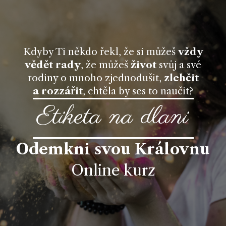
Kdyby Ti někdo řekl, že si můžeš
vždy
vědět rady
, že můžeš
život
svůj a své
rodiny o mnoho zjednodušit,
zlehčit
a rozzářit
, chtěla by ses to naučit?
Etiketa na dlani
Odemkni svou Královnu
Online kurz