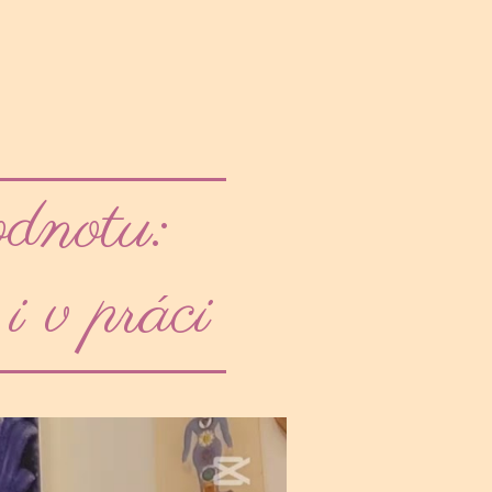
odnotu:
i v práci