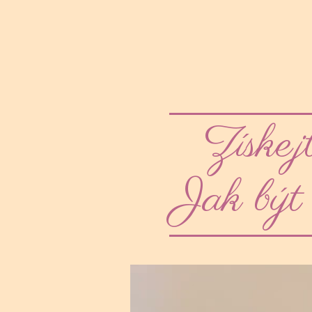
Získej
Jak být 
Video
přehrávač