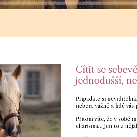
Cítit se sebev
jednodušší, než
Připadáte si neviditelná
nebere vážně a lidé vás 
Přitom víte, že v sobě m
charisma… Jen to z něj