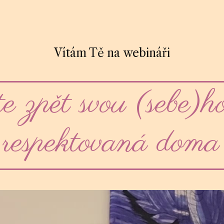
Vítám Tě na webináři
te zpět svou (sebe)h
respektovaná doma 