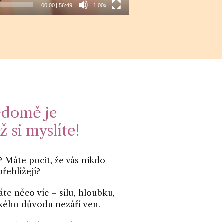
00:00
|
56:49
1.00x
ědomě je
 si myslíte!
? Máte pocit, že vás nikdo
přehlížejí?
áte něco víc – sílu, hloubku,
akého důvodu nezáří ven.