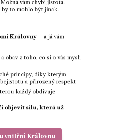
 Možná vám chybí jistota.
 by to mohlo být jinak.
mí Královny
– a já vám
 a obav z toho, co si o vás myslí
ché principy, díky kterým
bejistotu a přirozený respekt
kterou každý obdivuje
í objevit sílu, která už
u vnitřní Královnu