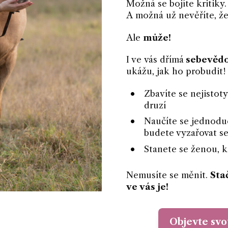
Možná se bojíte kritiky.
A možná už nevěříte, že
Ale
může!
I ve vás dřímá
sebevědo
ukážu, jak ho probudit!
Zbavíte se nejistoty
druzí
Naučíte se jednodu
budete vyzařovat se
Stanete se ženou, 
Nemusíte se měnit.
Stač
ve vás je!
Objevte svo