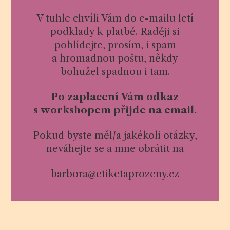
V tuhle chvíli Vám do e-mailu letí
podklady k platbě. Raději si
pohlídejte, prosím, i spam
a hromadnou poštu, někdy
bohužel spadnou i tam.
Po zaplacení Vám odkaz
s workshopem přijde na email.
Pokud byste měl/a jakékoli otázky,
neváhejte se a mne obrátit na
barbora@etiketaprozeny.cz