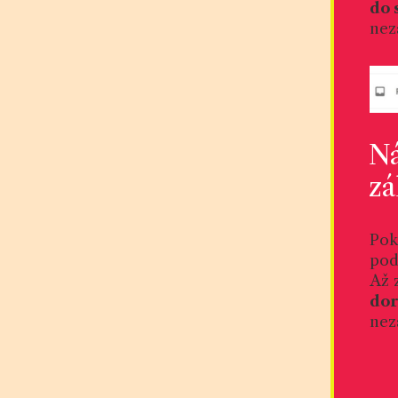
do 
nez
Ná
zá
Pok
pod
Až 
dor
nez