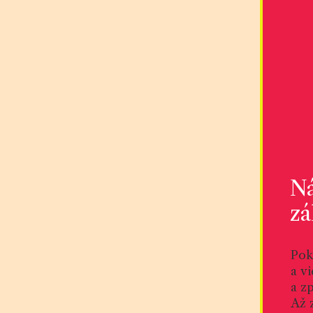
Ná
zá
Pok
a v
a z
Až 