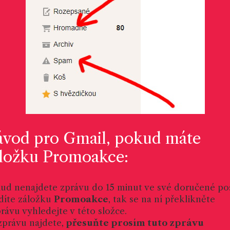
vod pro Gmail, pokud máte
ložku Promoakce:
ud nenajdete zprávu do 15 minut ve své doručené po
idíte záložku
Promoakce
, tak se na ní překlikněte
právu vyhledejte v této složce.
zprávu najdete,
přesuňte prosím tuto zprávu