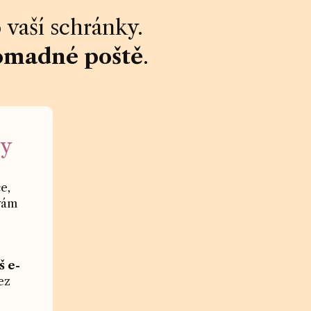
 vaší schránky.
omadné poště
.
vy
e,
vám
š e-
ez