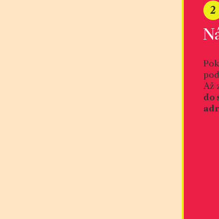
2
Ná
Pok
pod
Až 
do 
adr