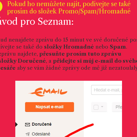
Pokud ho nemůžete najít, podívejte se také
prosím do složek Promo/Spam/Hromadné
vod pro Seznam:
ud nenajdete zprávu do 15 minut ve své doručené poš
ívejte se také do
složky Hromadné
nebo
Spam
.
zprávu najdete,
přesuňte prosím tuto zprávu
složky Doručené
, a
přidejte si můj e-mail do svéh
esáře
aby se vám žádné zprávy ode mě již nezatoulaly