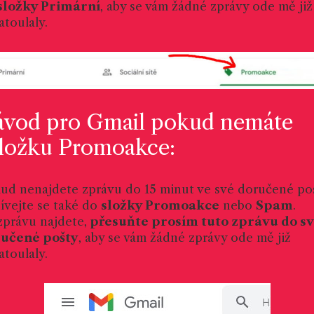
složky Primární
, aby se vám žádné zprávy ode mě již
atoulaly.
vod pro Gmail pokud nemáte
ložku Promoakce:
ud nenajdete zprávu do 15 minut ve své doručené poš
ívejte se také do
složky Promoakce
nebo
Spam
.
zprávu najdete,
přesuňte prosím tuto zprávu do s
učené pošty
, aby se vám žádné zprávy ode mě již
atoulaly.