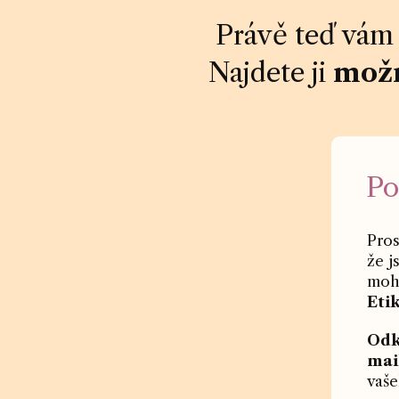
Právě teď vám 
Najdete ji
možn
Po
Pro
že j
moh
Etik
Odk
mai
vaš