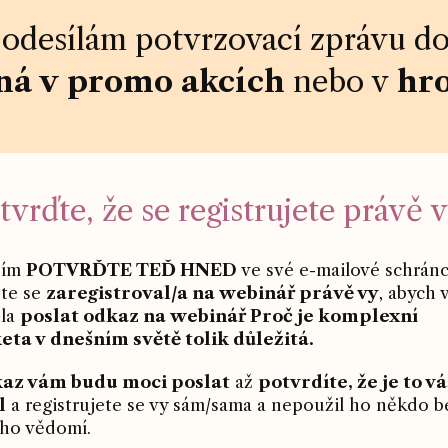
odesílám potvrzovací zprávu do
á v promo akcích
nebo v
hr
tvrďte, že se registrujete právě 
sím
POTVRĎTE TEĎ HNED
ve své e-mailové schránc
ste se
zaregistroval/a na webinář právě vy
, abych 
la
poslat odkaz na webinář Proč je komplexní
eta v dnešním světě tolik důležitá.
az vám budu moci poslat
až
potvrdíte, že je to vá
l
a registrujete se vy sám/sama a nepoužil ho někdo b
eho vědomí.