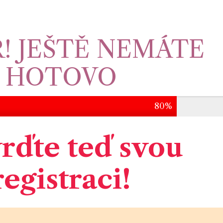
! JEŠTĚ NEMÁTE
HOTOVO
80%
rďte teď svou
registraci!