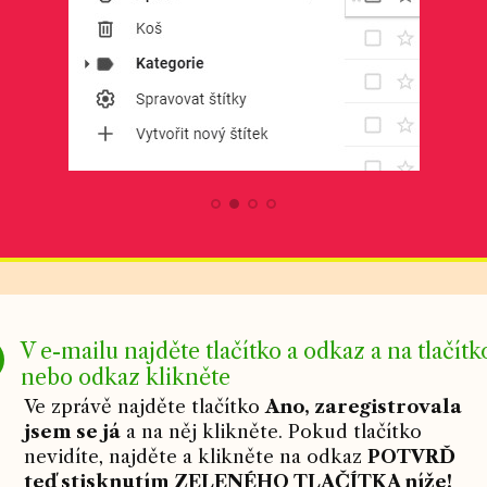
V e-mailu najděte tlačítko a odkaz a na tlačítk
nebo odkaz klikněte
Ve zprávě najděte tlačítko
Ano, zaregistrovala
jsem se já
a na něj klikněte. Pokud tlačítko
nevidíte, najděte a klikněte na odkaz
POTVRĎ
teď stisknutím ZELENÉHO TLAČÍTKA níže!