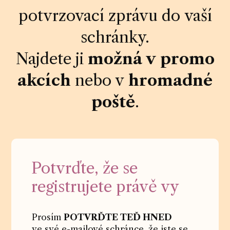
potvrzovací zprávu do vaší
schránky.
Najdete ji
možná v promo
akcích
nebo v
hromadné
poště
.
Potvrďte, že se
registrujete právě vy
Prosím
POTVRĎTE TEĎ HNED
ve své e-mailové schránce, že jste se