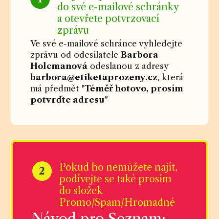
do své e-mailové schránky
a otevřete potvrzovací
zprávu
Ve své e-mailové schránce vyhledejte
zprávu od odesílatele
Barbora
Holcmanová
odeslanou z adresy
barbora@etiketaprozeny.cz
, která
má předmět "
Téměř hotovo, prosím
potvrďte adresu"
Pokud ho nemůžete najít,
2
podívejte se také prosím
do složek
Promo/Spam/Hromadné
Návod pro Seznam: