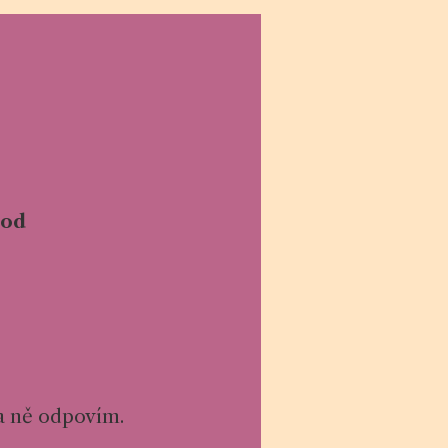
hod
na ně odpovím.