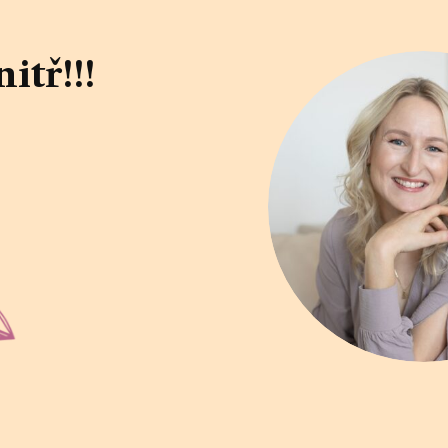
itř!!!