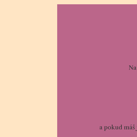
Na
a pokud máš j