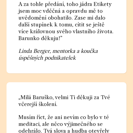
A za tohle předání, toho jádra Etikety
jsem moc vděčná a opravdu mě to
uvědomění obohatilo. Zase mi dalo
další stupínek k tomu, cítit se ještě
více královnou svého vlastního života.
Barunko děkuju!”
Linda Berger, mentorka a koučka
úspěšných podnikatelek
„Milá Baruško, velmi Ti děkuji za Tvé
včerejší školení.
Musím říct, že ani nevím co bylo v té
meditaci, ale něco výjimečného se
odehrálo. Tvá slova a hudba otevřely