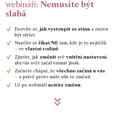
webináři:
Nemusíte být
slabá
Dozvíte se,
jak vystoupit ze stínu
a znovu
být slyšet.
Naučíte se
říkat NE
tam, kde je to nejtěžší
– ve
vlastní rodině
.
Zjistíte, jak
změnit
své
vnitřní nastavení
,
aby vás svět začal vnímat jinak.
Začnete chápat, že
všechno začíná u vás
– a právě proto máte sílu to změnit.
Už po webináři
ucítíte změnu
.