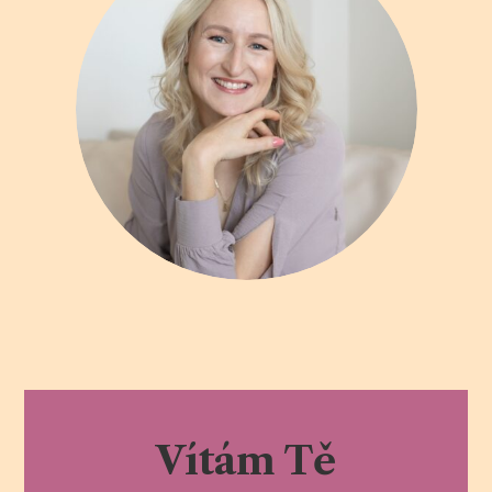
Vítám Tě