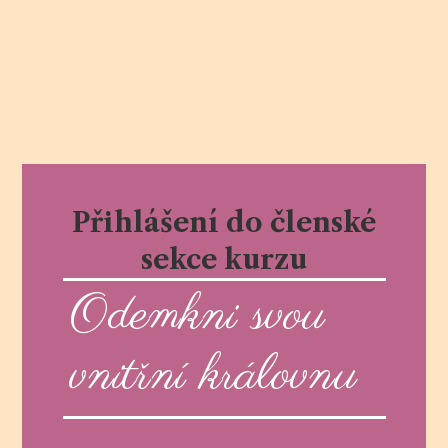
Přihlášení do členské
sekce kurzu
Odemkni svou
vnitřní královnu