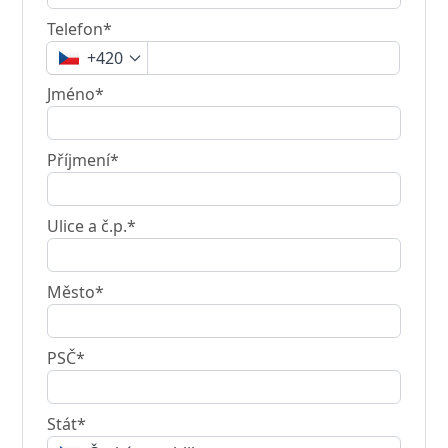
Telefon*
+420
Jméno*
Příjmení*
Ulice a č.p.*
Město*
PSČ*
Stát*