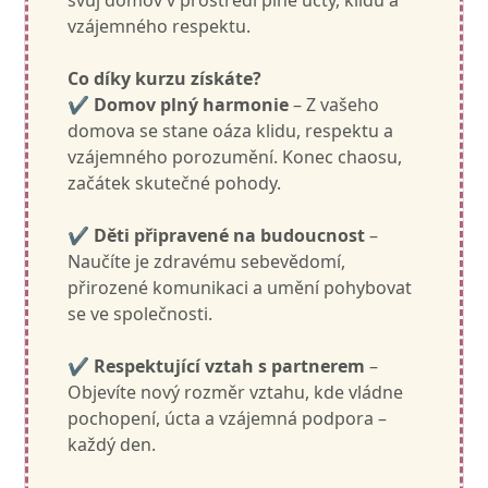
svůj domov v prostředí plné úcty, klidu a
vzájemného respektu.
Co díky kurzu získáte?
✔
Domov plný harmonie
– Z vašeho
domova se stane oáza klidu, respektu a
vzájemného porozumění. Konec chaosu,
začátek skutečné pohody.
✔
Děti připravené na budoucnost
–
Naučíte je zdravému sebevědomí,
přirozené komunikaci a umění pohybovat
se ve společnosti.
✔
Respektující vztah s partnerem
–
Objevíte nový rozměr vztahu, kde vládne
pochopení, úcta a vzájemná podpora –
každý den.