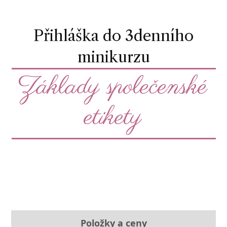
Přihláška do 3denního
minikurzu
Základy společenské
etikety
Položky a ceny