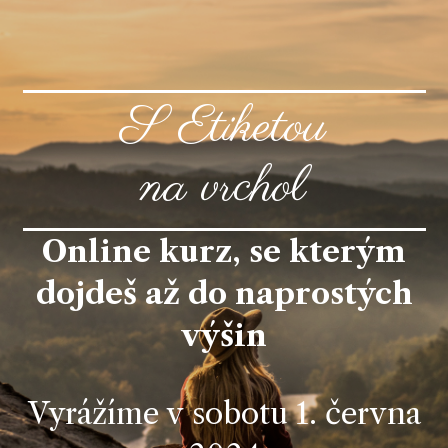
S Etiketou
na vrchol
Online kurz, se kterým
dojdeš až do naprostých
výšin
Vyrážíme v sobotu 1. června