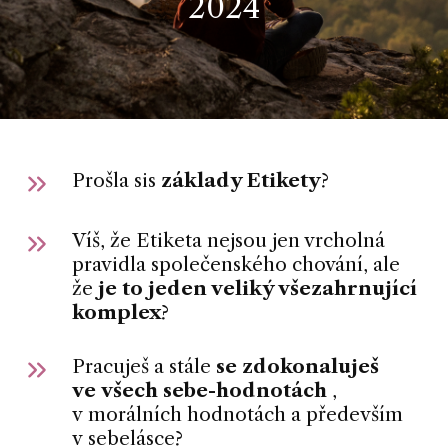
2024
Prošla sis
základy Etikety
?
Víš, že Etiketa nejsou jen vrcholná
pravidla společenského chování, ale
že
je to jeden veliký všezahrnující
komplex
?
Pracuješ a stále
se zdokonaluješ
ve všech sebe-hodnotách
,
v morálních hodnotách a především
v sebelásce?