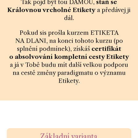
Tak pojď být tou DÁMOU,
staň se
Královnou vrcholné Etikety
a předávej ji
dál.
Pokud sis prošla kurzem ETIKETA
NA DLANI, na konci tohoto kurzu (po
splnění podmínek), získáš
certifikát
o absolvování kompletní cesty Etikety
a já v Tobě budu mít další velkou podporu
na cestě změny paradigmatu o významu
Etikety.
Základní varianta