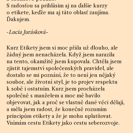
S radosťou sa prihlásim aj na ďalšie kurzy
o etikete, keďže ma aj táto oblasť zaujíma.
Ďakujem.
-
Lucia Jurásková-
Kurz Etikety jsem si moc přála už dlouho, ale
žádný jsem nenacházela. Když jsem narazila
na tento, okamžitě jsem kupovala. Chtěla jsem
zjistit tajemství společenských pravidel, ale
dostalo se mi poznání, že to není jen nějaký
soubor, ale životní styl, je to projev respektu
k sobě i ostatním. Kurz jsem procházela
společně s manželem a moc mě bavilo
objevovat, jak a proč se vlastně dané věci dělají,
a měla jsem radost, že konečně rozumím
principům etikety a že je mohu uplatňovat.
Vnímám cestu Etikety jako cestu seberozvoje.