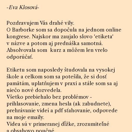
-
Eva Klosová
-
Pozdravujem Vás drahé vily.
O Barborke som sa dopočula na jednom online
kongrese. Najskor ma zaujalo slovo 'etiketa'
v názve a potom aj prednáška samotná.
Absolvovala som kurz a môžem len vrelo
odporúčať.
Etiketu som naposledy študovala na vysokej
škole a celkom som sa potešila, že si dosť
pamätám, uplatňujem v praxi a stále som sa aj
niečo nové dozvedela.
Všetko prebiehalo bez problémov -
prihlasovanie, zmena hesla (ak zabudnete),
prehrávanie videí a pdf sťahovanie, odpovede
na moje emaily.
Videa sú v primeranej dĺžke, zrozumiteľné
a obsahovo poučné.