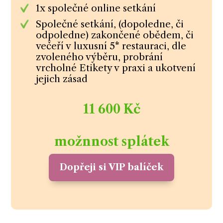
1x společné online setkání
Společné setkání, (dopoledne, či
odpoledne) zakončené obědem, či
večeří v luxusní 5* restauraci, dle
zvoleného výběru, probrání
vrcholné Etikety v praxi a ukotvení
jejich zásad
11 600 Kč
možnnost splátek
Dopřeji si VIP balíček