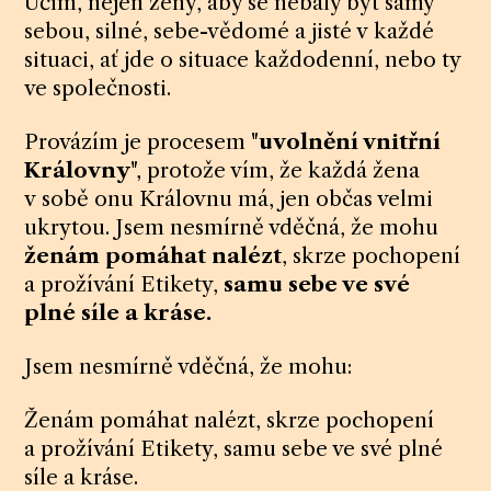
Učím, nejen ženy, aby se nebály být samy
sebou, silné, sebe-vědomé a jisté v každé
situaci, ať jde o situace každodenní, nebo ty
ve společnosti.
Provázím je procesem "
uvolnění vnitřní
Královny
", protože vím, že každá žena
v sobě onu Královnu má, jen občas velmi
ukrytou. Jsem nesmírně vděčná, že mohu
ženám pomáhat nalézt
, skrze pochopení
a prožívání Etikety,
samu sebe ve své
plné síle a kráse.
Jsem nesmírně vděčná, že mohu:
Ženám pomáhat nalézt, skrze pochopení
a prožívání Etikety, samu sebe ve své plné
síle a kráse.