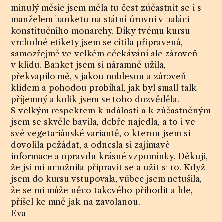
minulý měsíc jsem měla tu čest zúčastnit se i s
manželem banketu na státní úrovni v paláci
konstitučního monarchy. Díky tvému kursu
vrcholné etikety jsem se cítila připravená,
samozřejmě ve velkém očekávání ale zároveň
v klidu. Banket jsem si náramně užila,
překvapilo mě, s jakou noblesou a zároveň
klidem a pohodou probíhal, jak byl small talk
příjemný a kolik jsem se toho dozvěděla.
S velkým respektem k události a k zúčastněným
jsem se skvěle bavila, dobře najedla, a to i ve
své vegetariánské variantě, o kterou jsem si
dovolila požádat, a odnesla si zajímavé
informace a opravdu krásné vzpomínky. Děkuji,
že jsi mi umožnila připravit se a užít si to. Když
jsem do kursu vstupovala, vůbec jsem netušila,
že se mi může něco takového přihodit a hle,
přišel ke mně jak na zavolanou.
Eva