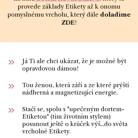
provede základy Etikety až k onomu
pomyslnému vrcholu, který dále
doladíme
ZDE
!
Já Ti ale chci ukázat, že je možné být
opravdovou dámou!
Tou ženou, která září a ze které prýští
nádherná a magnetizující energie.
Stačí se, spolu s "upečeným dortem-
Etiketou" (tím životním stylem)
posunout ještě o krůček výš...do světa
vrcholné Etikety.