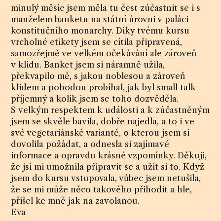
minulý měsíc jsem měla tu čest zúčastnit se i s
manželem banketu na státní úrovni v paláci
konstitučního monarchy. Díky tvému kursu
vrcholné etikety jsem se cítila připravená,
samozřejmě ve velkém očekávání ale zároveň
v klidu. Banket jsem si náramně užila,
překvapilo mě, s jakou noblesou a zároveň
klidem a pohodou probíhal, jak byl small talk
příjemný a kolik jsem se toho dozvěděla.
S velkým respektem k události a k zúčastněným
jsem se skvěle bavila, dobře najedla, a to i ve
své vegetariánské variantě, o kterou jsem si
dovolila požádat, a odnesla si zajímavé
informace a opravdu krásné vzpomínky. Děkuji,
že jsi mi umožnila připravit se a užít si to. Když
jsem do kursu vstupovala, vůbec jsem netušila,
že se mi může něco takového přihodit a hle,
přišel ke mně jak na zavolanou.
Eva