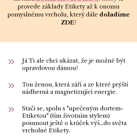
provede základy Etikety až k onomu
pomyslnému vrcholu, který dále
doladíme
ZDE
!
Já Ti ale chci ukázat, že je možné být
opravdovou dámou!
Tou ženou, která září a ze které prýští
nádherná a magnetizující energie.
Stačí se, spolu s "upečeným dortem-
Etiketou" (tím životním stylem)
posunout ještě o krůček výš...do světa
vrcholné Etikety.