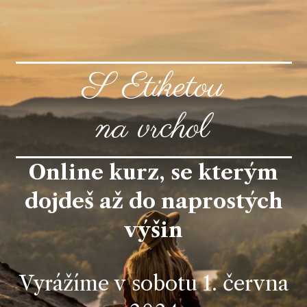
S Etiketou
na vrchol
Online kurz, se kterým
dojdeš až do naprostých
výšin
Vyrážíme v sobotu 1. června