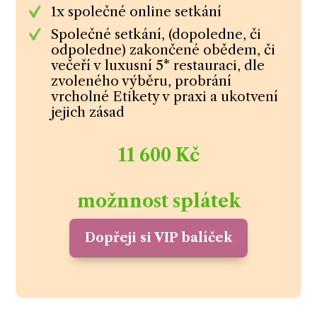
1x společné online setkání
Společné setkání, (dopoledne, či
odpoledne) zakončené obědem, či
večeří v luxusní 5* restauraci, dle
zvoleného výběru, probrání
vrcholné Etikety v praxi a ukotvení
jejich zásad
11 600 Kč
možnnost splátek
Dopřeji si VIP balíček