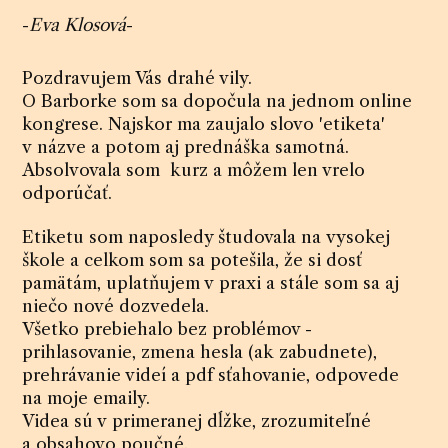
-
Eva Klosová
-
Pozdravujem Vás drahé vily.
O Barborke som sa dopočula na jednom online
kongrese. Najskor ma zaujalo slovo 'etiketa'
v názve a potom aj prednáška samotná.
Absolvovala som kurz a môžem len vrelo
odporúčať.
Etiketu som naposledy študovala na vysokej
škole a celkom som sa potešila, že si dosť
pamätám, uplatňujem v praxi a stále som sa aj
niečo nové dozvedela.
Všetko prebiehalo bez problémov -
prihlasovanie, zmena hesla (ak zabudnete),
prehrávanie videí a pdf sťahovanie, odpovede
na moje emaily.
Videa sú v primeranej dĺžke, zrozumiteľné
a obsahovo poučné.