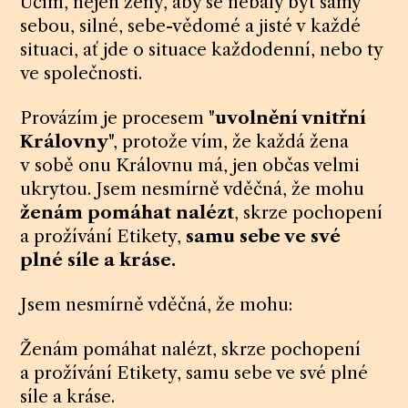
Učím, nejen ženy, aby se nebály být samy
sebou, silné, sebe-vědomé a jisté v každé
situaci, ať jde o situace každodenní, nebo ty
ve společnosti.
Provázím je procesem "
uvolnění vnitřní
Královny
", protože vím, že každá žena
v sobě onu Královnu má, jen občas velmi
ukrytou. Jsem nesmírně vděčná, že mohu
ženám pomáhat nalézt
, skrze pochopení
a prožívání Etikety,
samu sebe ve své
plné síle a kráse.
Jsem nesmírně vděčná, že mohu:
Ženám pomáhat nalézt, skrze pochopení
a prožívání Etikety, samu sebe ve své plné
síle a kráse.