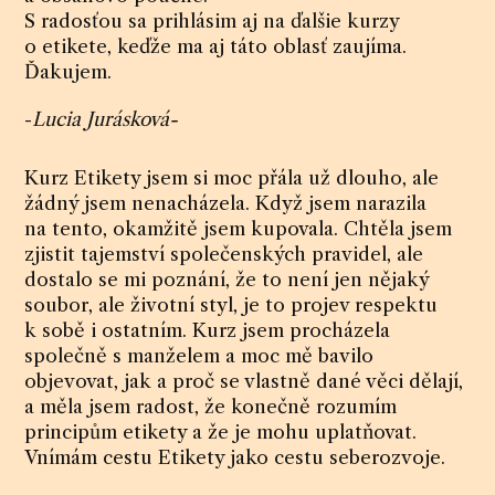
S radosťou sa prihlásim aj na ďalšie kurzy
o etikete, keďže ma aj táto oblasť zaujíma.
Ďakujem.
-
Lucia Jurásková-
Kurz Etikety jsem si moc přála už dlouho, ale
žádný jsem nenacházela. Když jsem narazila
na tento, okamžitě jsem kupovala. Chtěla jsem
zjistit tajemství společenských pravidel, ale
dostalo se mi poznání, že to není jen nějaký
soubor, ale životní styl, je to projev respektu
k sobě i ostatním. Kurz jsem procházela
společně s manželem a moc mě bavilo
objevovat, jak a proč se vlastně dané věci dělají,
a měla jsem radost, že konečně rozumím
principům etikety a že je mohu uplatňovat.
Vnímám cestu Etikety jako cestu seberozvoje.