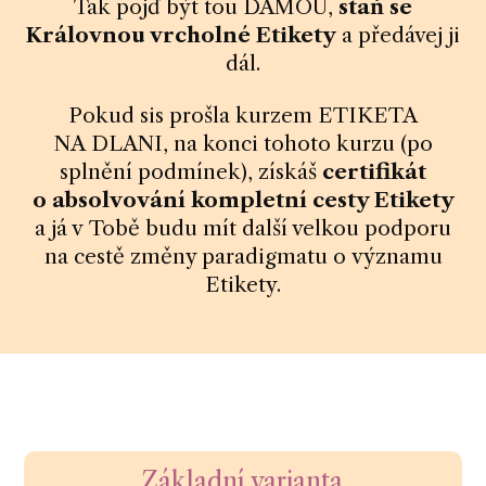
Tak pojď být tou DÁMOU,
staň se
Královnou vrcholné Etikety
a předávej ji
dál.
Pokud sis prošla kurzem ETIKETA
NA DLANI, na konci tohoto kurzu (po
splnění podmínek), získáš
certifikát
o absolvování kompletní cesty Etikety
a já v Tobě budu mít další velkou podporu
na cestě změny paradigmatu o významu
Etikety.
Základní varianta