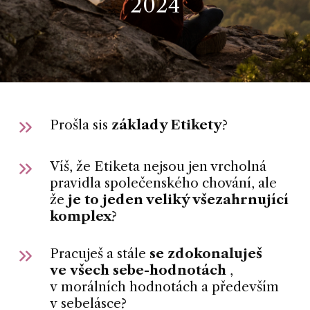
2024
Prošla sis
základy Etikety
?
Víš, že Etiketa nejsou jen vrcholná
pravidla společenského chování, ale
že
je to jeden veliký všezahrnující
komplex
?
Pracuješ a stále
se zdokonaluješ
ve všech sebe-hodnotách
,
v morálních hodnotách a především
v sebelásce?