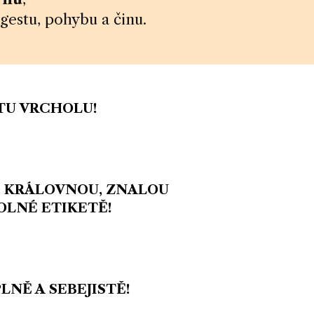
stu, pohybu a činu.
STU VRCHOLU!
Í KRÁLOVNOU, ZNALOU
OLNÉ ETIKETĚ!
LNĚ A SEBEJISTĚ!