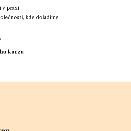
i v praxi
olečnosti, kde doladíme
)
běhu kurzu
,
vnu
,