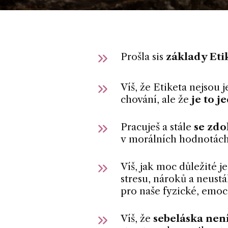
Prošla sis
základy Eti
Víš, že Etiketa nejsou
chování, ale že
je to 
Pracuješ a stále
se zdo
v morálních hodnotách
Víš, jak moc důležité j
stresu, nároků a neust
pro naše fyzické, emoc
Víš, že
sebeláska není