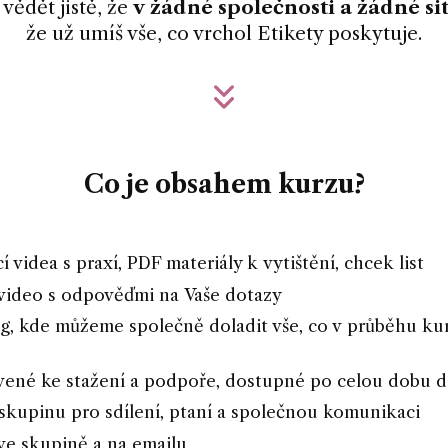
vědět jistě, že
v žádné společnosti a žádné si
že už umíš vše, co vrchol Etikety poskytuje.
Co je obsahem kurzu?
 videa s praxí, PDF materiály k vytištění, chcek list
 video s odpověďmi na Vaše dotazy
g, kde můžeme společně doladit vše, co v průběhu ku
avené ke stažení a podpoře, dostupné po celou dobu 
upinu pro sdílení, ptaní a společnou komunikaci
e skupině a na emailu