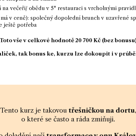
í na večeři/ obědu v 5* restauraci s vrcholnými pravidl
 má v ceně): společný dopolední brunch v uzavřené sp
e ještě potřeba
Toto vše v celkové hodnotě 20 700 Kč (bez bonusu
alíček, tak bonus ke, kurzu lze dokoupit i v prů
Tento kurz je takovou
třešničkou na dortu
o které se často a ráda zmiňuji.
to doladění naší
transformace v onu Králo