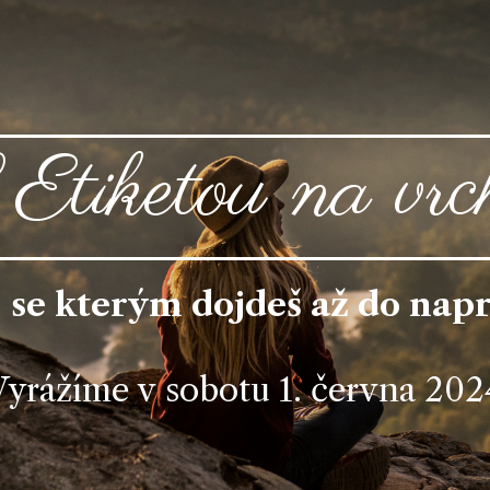
Etiketou na vrc
 se kterým dojdeš až do nap
Vyrážíme v sobotu 1. června 202