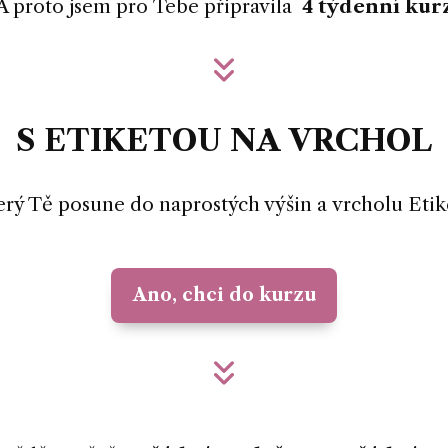
A proto jsem pro Tebe připravila
4 týdenní kur
S ETIKETOU NA VRCHOL
rý Tě posune do naprostých výšin a vrcholu Etik
Ano, chci do kurzu