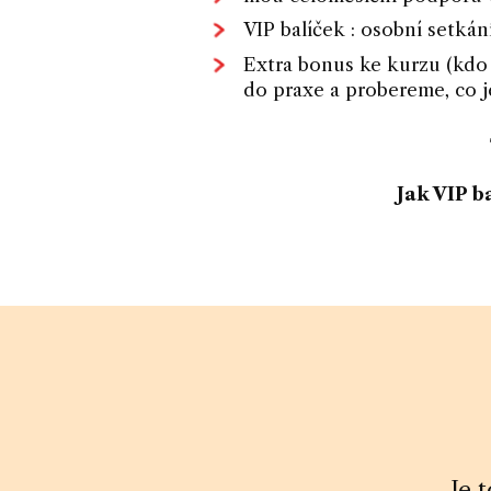
VIP balíček : osobní setkán
Extra bonus ke kurzu (kdo
do praxe a probereme, co j
Jak VIP b
Je 