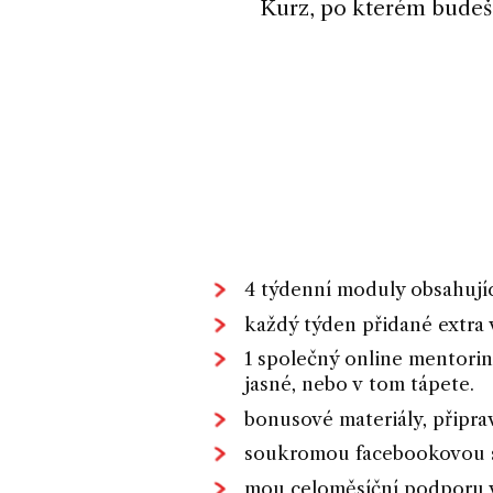
Kurz, po kterém budeš 
4 týdenní moduly obsahující
každý týden přidané extra
1 společný online mentorin
jasné, nebo v tom tápete.
bonusové materiály, připr
soukromou facebookovou sk
mou celoměsíční podporu v