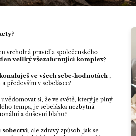
kety
?
 jen vrcholná pravidla společenského
jeden veliký všezahrnující komplex
?
konaluješ ve všech sebe-hodnotách
,
 a především v sebelásce?
e uvědomovat si, že ve světě, který je plný
álého tempa, je sebeláska nezbytná
ionální a duševní blaho?
 sobectví
, ale zdravý způsob, jak se