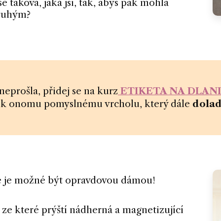
se taková, jaká jsi, tak, abys pak mohla
druhým?
 neprošla, přidej se na kurz
ETIKETA NA DLAN
ž k onomu pomyslnému vrcholu, který dále
dola
 že je možné být opravdovou dámou!
 ze které prýští nádherná a magnetizující