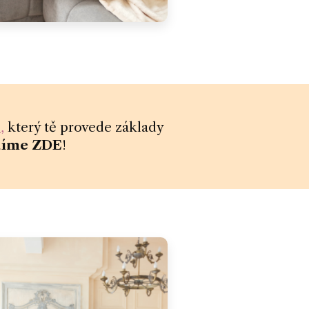
I
,
který tě provede základy
díme ZDE
!