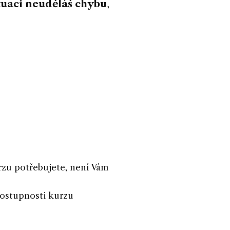
tuaci neuděláš chybu
,
rzu potřebujete, není Vám
dostupnosti kurzu