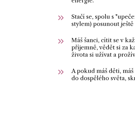
energie.
Stačí se, spolu s "upe
stylem) posunout ještě 
Máš šanci, cítit se v k
příjemně, vědět si za k
života si užívat a prožív
A pokud máš děti, máš
do dospělého světa, skr