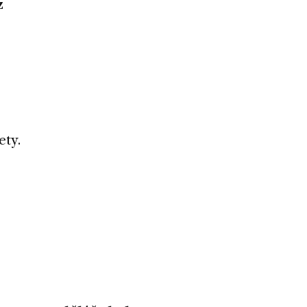
z
ety.