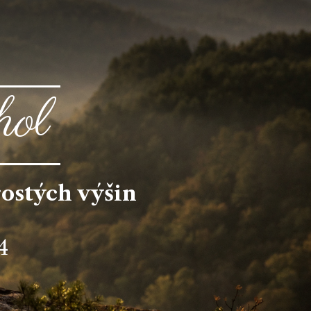
hol
rostých výšin
4