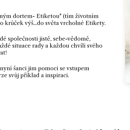
čeným dortem- Etiketou" (tím životním
o krůček výš...do světa vrcholné Etikety.
aždé společnosti jistě, sebe-vědomě,
aždé situace rady a každou chvíli svého
at!
 nyní šanci jim pomoci se vstupem
ze svůj příklad a inspiraci.