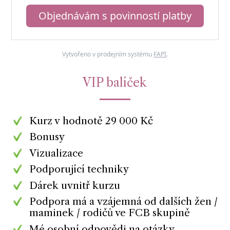
Objednávám s povinností platby
Vytvořeno v prodejním systému
FAPI
.
VIP balíček
Kurz v hodnotě 29 000 Kč
Bonusy
Vizualizace
Podporující techniky
Dárek uvnitř kurzu
Podpora má a vzájemná od dalších žen /
maminek / rodičů ve FCB skupině
Mé osobní odpovědi na otázky