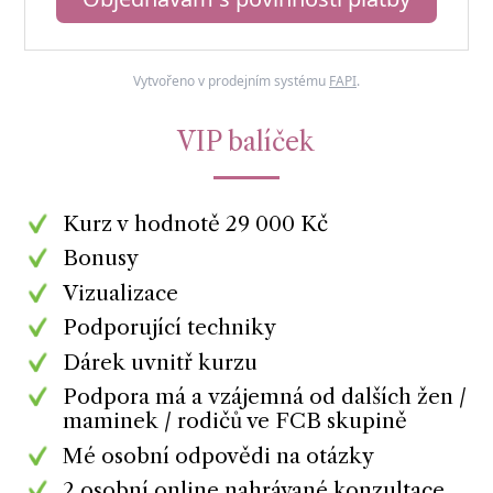
Vytvořeno v prodejním systému
FAPI
.
VIP balíček
Kurz v hodnotě 29 000 Kč
Bonusy
Vizualizace
Podporující techniky
Dárek uvnitř kurzu
Podpora má a vzájemná od dalších žen /
maminek / rodičů ve FCB skupině
Mé osobní odpovědi na otázky
2 osobní online nahrávané konzultace