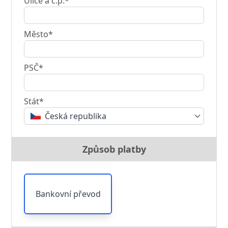
Ulice a č.p.*
Město*
PSČ*
Stát*
Česká republika
Způsob platby
Bankovní převod