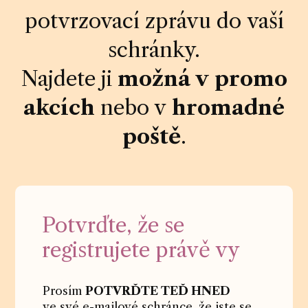
potvrzovací zprávu do vaší
schránky.
Najdete ji
možná v promo
akcích
nebo v
hromadné
poště
.
Potvrďte, že se
registrujete právě vy
Prosím
POTVRĎTE TEĎ HNED
ve své e-mailové schránce, že jste se