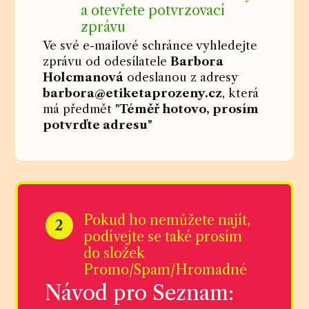
a otevřete potvrzovací
zprávu
Ve své e-mailové schránce vyhledejte
zprávu od odesílatele
Barbora
Holcmanová
odeslanou z adresy
barbora@etiketaprozeny.cz
, která
má předmět "
Téměř hotovo, prosím
potvrďte adresu"
Pokud ho nemůžete najít,
2
podívejte se také prosím
do složek
Promo/Spam/Hromadné
Návod pro Seznam: