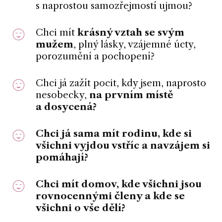
s naprostou samozřejmostí ujmou?
Chci mít
krásný vztah se svým
mužem
, plný lásky, vzájemné úcty,
porozumění a pochopení?
Chci já zažít pocit, kdy jsem, naprosto
nesobecky,
na prvním místě
a dosycená?
Chci já sama mít rodinu, kde si
všichni vyjdou vstříc a
navzájem si
pomáhají
?
Chci mít domov, kde
všichni jsou
rovnocennými členy
a kde se
všichni o vše dělí?