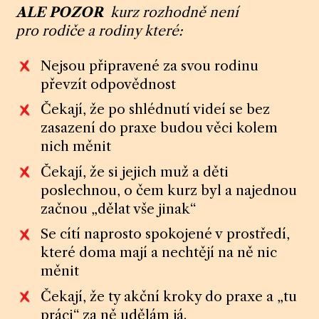
ALE POZOR
kurz rozhodně není
pro rodiče a rodiny které:
Nejsou připravené za svou rodinu
převzít odpovědnost
Čekají, že po shlédnutí videí se bez
zasazení do praxe budou věci kolem
nich měnit
Čekají, že si jejich muž a děti
poslechnou, o čem kurz byl a najednou
začnou „dělat vše jinak“
Se cítí naprosto spokojené v prostředí,
které doma mají a nechtějí na ně nic
měnit
Čekají, že ty akční kroky do praxe a „tu
práci“ za ně udělám já.