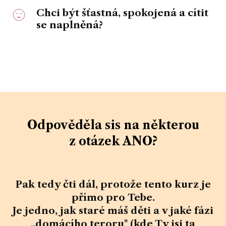
Chci
být šťastná, spokojená a cítit
se naplněná
?
Odpověděla sis na některou
z otázek ANO?
Pak tedy čti dál, protože tento kurz
je
přímo pro Tebe.
Je jedno, jak staré máš děti a v jaké fázi
„domácího teroru" (kde Ty jsi ta