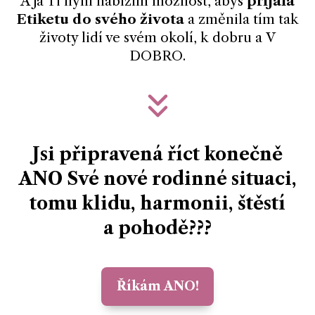
A já Ti nyní nabízím možnost, abys
přijala
Etiketu do svého života
a změnila tím tak
životy lidí ve svém okolí, k dobru a V
DOBRO.
Jsi připravená říct konečně
ANO Své nové rodinné situaci,
tomu klidu, harmonii, štěstí
a pohodě???
Říkám ANO!