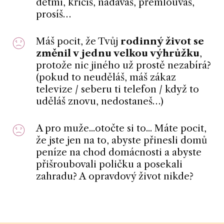
dětmi, křičíš, nadáváš, přemlouváš,
prosíš…
Máš pocit, že Tvůj
rodinný život se
změnil v jednu velkou výhrůžku
,
protože nic jiného už prostě nezabírá?
(pokud to neuděláš, máš zákaz
televize / seberu ti telefon / když to
uděláš znovu, nedostaneš…)
A pro muže...otočte si to... Máte pocit,
že jste jen na to, abyste přinesli domů
peníze na chod domácnosti a abyste
přišroubovali poličku a posekali
zahradu? A opravdový život nikde?