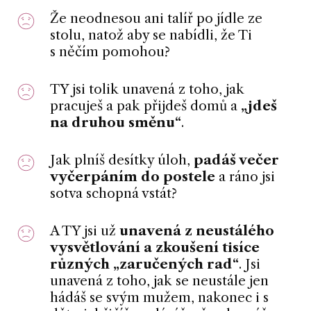
Že neodnesou ani talíř po jídle ze
stolu, natož aby se nabídli, že Ti
s něčím pomohou?
TY jsi tolik unavená z toho, jak
pracuješ a pak přijdeš domů a
„jdeš
na druhou směnu“
.
Jak plníš desítky úloh,
padáš večer
vyčerpáním do postele
a ráno jsi
sotva schopná vstát?
A TY jsi už
unavená z neustálého
vysvětlování a zkoušení tisíce
různých „zaručených rad“
. Jsi
unavená z toho, jak se neustále jen
hádáš se svým mužem, nakonec i s