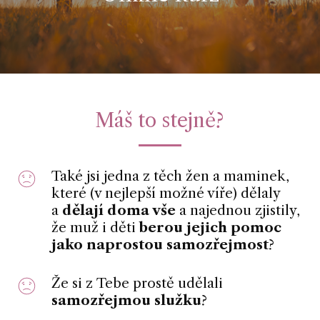
Máš to stejně?
Také jsi jedna z těch žen a maminek,
které (v nejlepší možné víře) dělaly
a
dělají doma vše
a najednou zjistily,
že muž i děti
berou jejich pomoc
jako naprostou samozřejmost
?
Že si z Tebe prostě udělali
samozřejmou služku
?