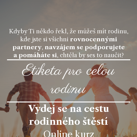
Kdyby Ti někdo řekl, že můžeš mít rodinu,
kde jste si všichni
rovnocennými
partnery
,
navzájem se podporujete
a pomáháte si
, chtěla by ses to naučit?
Etiketa pro celou
rodinu
Vydej se na cestu
rodinného štěstí
Online kurz