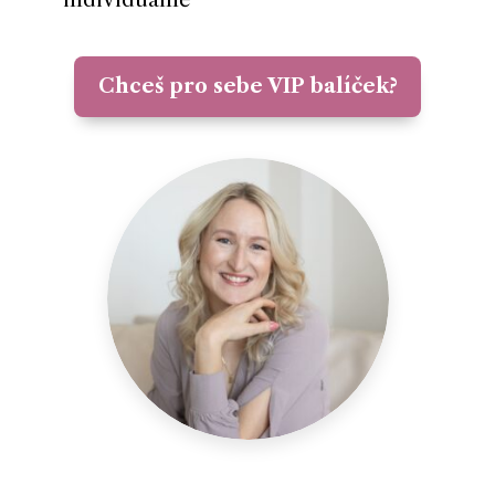
Chceš pro sebe VIP balíček?