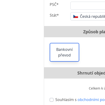
PSČ*
Stát*
Česká republi
Způsob pl
Bankovní
převod
Shrnutí obje
Celkem k 
Souhlasím s
obchodními p