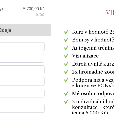
y)
5 700,00 Kč
VI
měsíčně
údaje
Kurz v hodnotě 2
Bonusy v hodnotě
Autogenní trénin
Vizualizace
Dárek uvnitř kur
2x hromadné zoom
Podpora má a vzá
z kurzu ve FCB s
Mé osobní odpově
2 individuální h
konzultace– které
(cena 6 000 Kč)