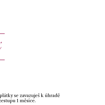
i
látky se zavazuješ k úhradě
zestupu 1 měsíce.