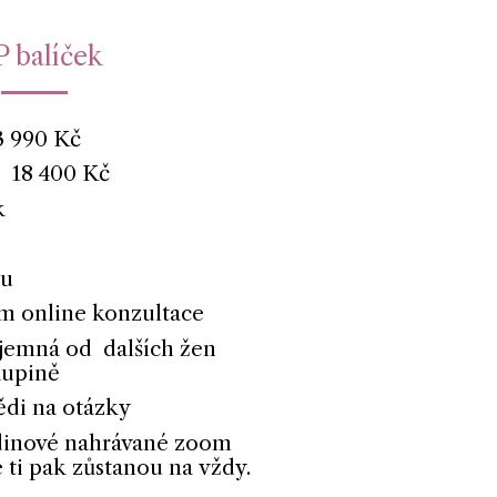
P balíček
3 990 Kč
 18 400 Kč
k
zu
 online konzultace
jemná od dalších žen
kupině
di na otázky
odinové nahrávané zoom
 ti pak zůstanou na vždy.