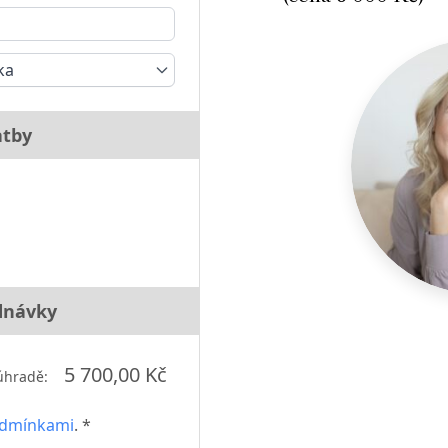
ka
atby
dnávky
5 700,00 Kč
úhradě:
odmínkami
. *