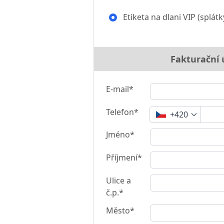
Etiketa na dlani VIP (splátk
Fakturační 
E-mail*
Telefon*
+420
Jméno*
Příjmení*
Ulice a
č.p.*
Město*