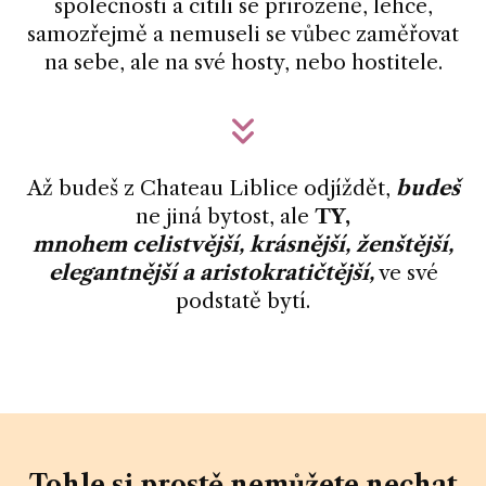
společnosti a cítili se přirozeně, lehce,
samozřejmě a nemuseli se vůbec zaměřovat
na sebe, ale na své hosty, nebo hostitele.
Až budeš z Chateau Liblice odjíždět,
budeš
ne jiná bytost, ale
TY,
mnohem celistvější, krásnější, ženštější,
elegantnější a aristokratičtější,
ve své
podstatě bytí.
Tohle si prostě nemůžete nechat