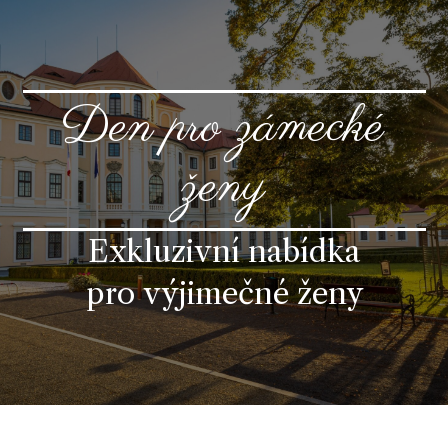
Den pro zámecké
ženy
Exkluzivní nabídka
pro výjimečné ženy