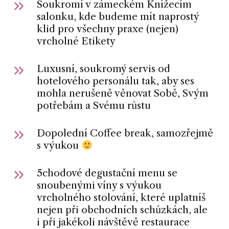
Soukromí v zámeckém Knížecím
salonku, kde budeme mít naprostý
klid pro všechny praxe (nejen)
vrcholné Etikety
Luxusní, soukromý servis od
hotelového personálu tak, aby ses
mohla nerušeně věnovat Sobě, Svým
potřebám a Svému růstu
Dopolední Coffee break, samozřejmě
s výukou
5chodové degustační menu se
snoubenými víny s výukou
vrcholného stolování, které uplatníš
nejen při obchodních schůzkách, ale
i při jakékoli návštěvě restaurace