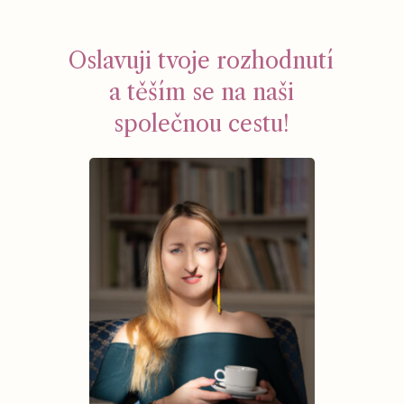
Oslavuji tvoje rozhodnutí
a těším se na naši
společnou cestu!