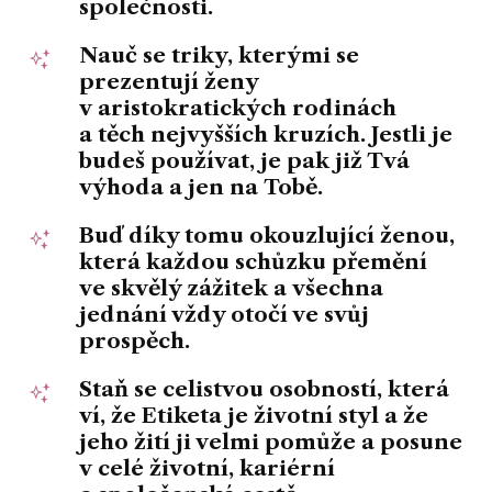
společnosti.
Nauč se triky, kterými se
prezentují ženy
v aristokratických rodinách
a těch nejvyšších kruzích. Jestli je
budeš používat, je pak již Tvá
výhoda a jen na Tobě.
Buď díky tomu okouzlující ženou,
která každou schůzku přemění
ve skvělý zážitek
a všechna
jednání
vždy otočí ve svůj
prospěch.
Staň se celistvou osobností
, která
ví, že Etiketa je životní styl a že
jeho žití ji velmi pomůže a posune
v celé životní, kariérní