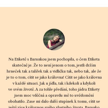
Na Etiketě s Barunkou jsem pochopila, o čem Etiketa
skutečně je. Že to není jenom o tom, jestli držím
hrneček tak a talířek tak a vidličku tak, nebo tak, ale že
je to o tom, cítit se jako královna! Cítit se jako královna
v každé situaci. Jak u jídla, tak i kdekoli a kdykoli
ve svém životě. A za tohle předání, toho jádra Etikety
jsem moc vděčná a opravdu mě to uvědomění
obohatilo. Zase mi dalo další stupínek k tomu, cítit se
ještě více královnou svého vlastního života. Barunko