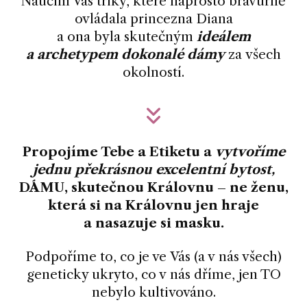
Naučím Vás triky, které naprosto bravurně
ovládala princezna Diana
a ona byla skutečným
ideálem
a archetypem dokonalé dámy
za všech
okolností.
Propojíme Tebe a Etiketu a
vytvoříme
jednu překrásnou excelentní bytost,
DÁMU, skutečnou Královnu – ne ženu,
která si na Královnu jen hraje
a nasazuje si masku.
Podpoříme to, co je ve Vás (a v nás všech)
geneticky ukryto, co v nás dříme, jen TO
nebylo kultivováno.