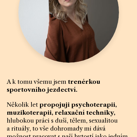
A k tomu všemu jsem
trenérkou
sportovního jezdectví.
Několik let
propojuji psychoterapii,
muzikoterapii, relaxační techniky,
hlubokou práci s duší, tělem, sexualitou
a rituály, to vše dohromady mi dává
možnost pracovat s naší bytostí jako jedním