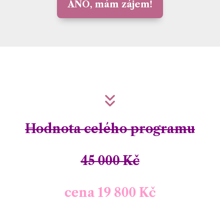
ANO, mám zájem!
Hodnota celého programu
45 000 Kč
c
ena 19 800 Kč