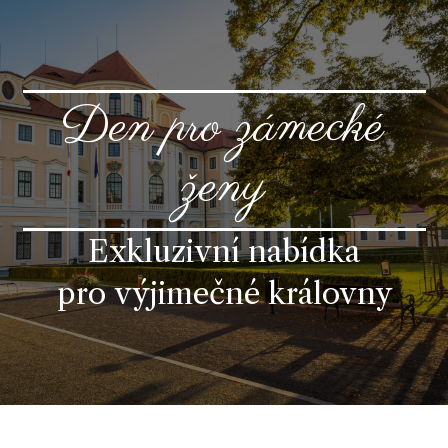
Den pro zámecké
ženy
Exkluzivní nabídka
pro výjimečné královny