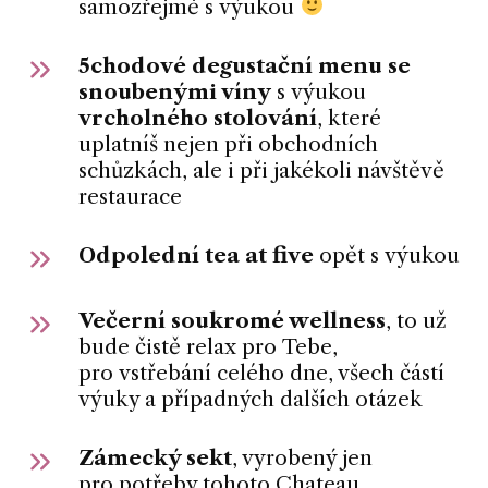
samozřejmě s výukou
5chodové degustační menu se
snoubenými víny
s výukou
vrcholného stolování
, které
uplatníš nejen při obchodních
schůzkách, ale i při jakékoli návštěvě
restaurace
Odpolední tea at five
opět s výukou
Večerní soukromé wellness
, to už
bude čistě relax pro Tebe,
pro vstřebání celého dne, všech částí
výuky a případných dalších otázek
Zámecký sekt
, vyrobený jen
pro potřeby tohoto Chateau