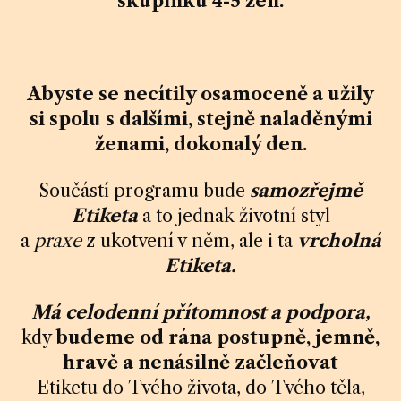
skupinku 4-5 žen.
Abyste se necítily osamoceně a užily
si spolu s dalšími, stejně naladěnými
ženami, dokonalý den.
Součástí programu bude
samozřejmě
Etiketa
a to jednak životní styl
a
praxe
z ukotvení v něm, ale i ta
vrcholná
Etiketa.
Má celodenní přítomnost a podpora,
kdy
budeme od rána postupně, jemně,
hravě a nenásilně začleňovat
Etiketu do Tvého života, do Tvého těla,