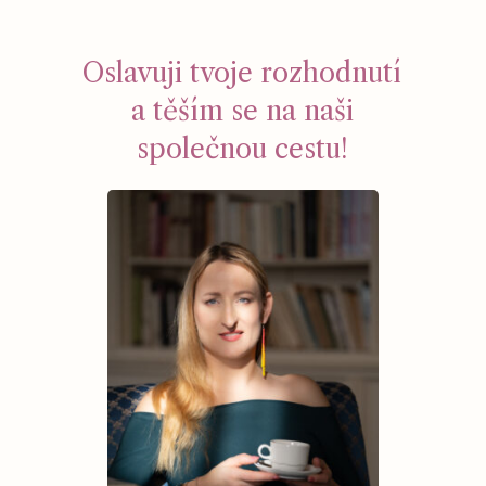
Oslavuji tvoje rozhodnutí
a těším se na naši
společnou cestu!