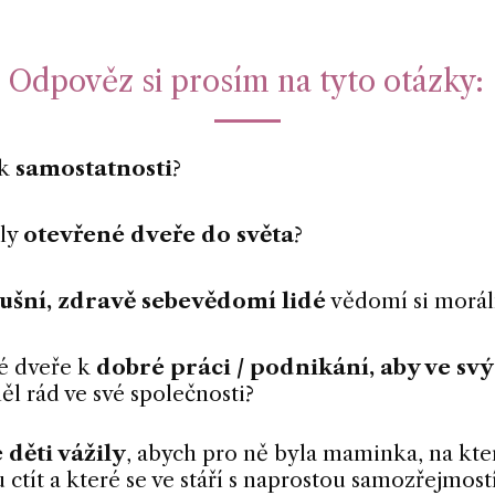
Odpověz si prosím na tyto otázky:
 k
samostatnosti
?
ěly
otevřené dveře do světa
?
lušní, zdravě sebevědomí lidé
vědomí si morál
né dveře k
dobré práci / podnikání, aby ve sv
ěl rád ve své společnosti?
 děti vážily
, abych pro ně byla maminka, na kt
 ctít a které se ve stáří s naprostou samozřejmos