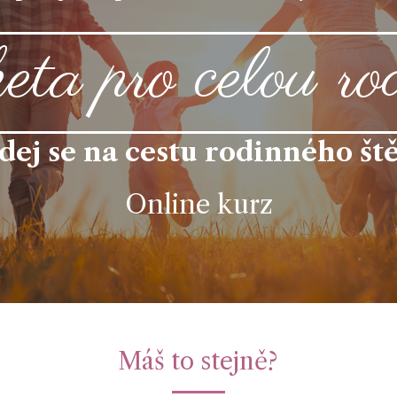
keta pro celou ro
dej se na cestu rodinného ště
Online kurz
Máš to stejně?