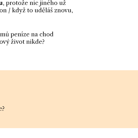
u
, protože nic jiného už
fon / když to uděláš znovu,
 domů peníze na chod
ový život nikde?
e?