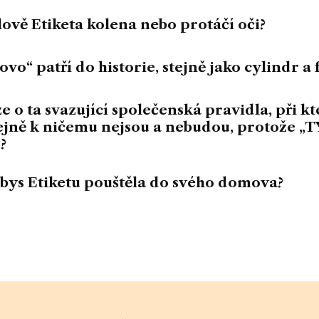
slově Etiketa kolena nebo protáčí oči?
lovo“ patří do historie, stejně jako cylindr a 
ze o ta svazující společenská pravidla, při k
stejně k ničemu nejsou a nebudou, protože 
?
bys Etiketu pouštěla do svého domova?