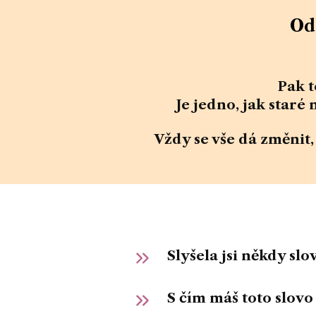
Od
Pak t
Je jedno, jak staré 
Vždy
se vše dá změnit
Slyšela jsi někdy slo
S čím máš toto slovo