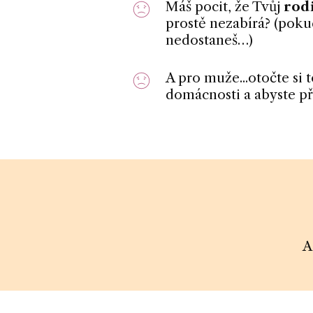
Máš pocit, že Tvůj
rod
prostě nezabírá? (pokud
nedostaneš…)
A pro muže...otočte si t
domácnosti a abyste př
A