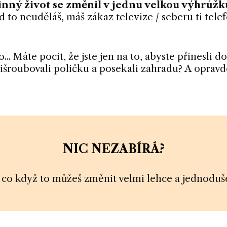
inný život se změnil v jednu velkou výhrůžk
 to neuděláš, máš zákaz televize / seberu ti tele
o... Máte pocit, že jste jen na to, abyste přinesli
išroubovali poličku a posekali zahradu? A opravd
NIC NEZABÍRÁ?
 co když to můžeš změnit velmi lehce a jednoduš