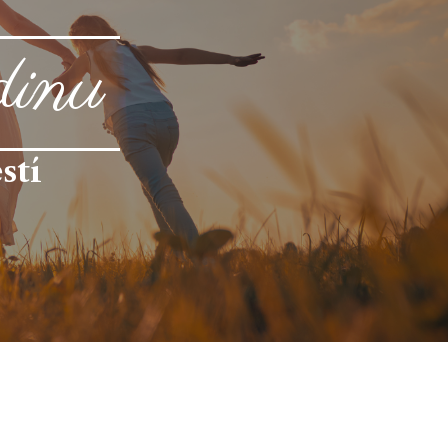
dinu
stí