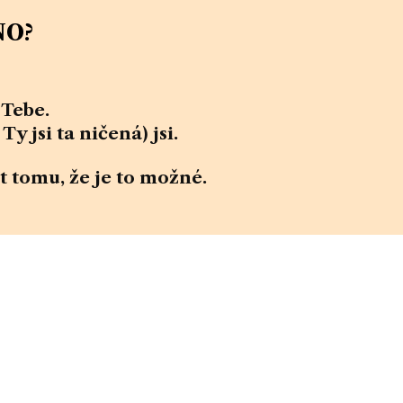
NO?
 Tebe.
y jsi ta ničená) jsi.
t
tomu, že je to možné.