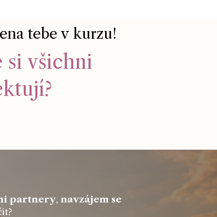
 ena tebe v kurzu!
si všichni
ktují?
i partnery
,
navzájem se
it?