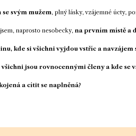
h se svým mužem
, plný lásky, vzájemné úcty, 
y jsem, naprosto nesobecky,
na prvním místě a 
nu, kde si všichni vyjdou vstříc a
navzájem 
e
všichni jsou rovnocennými členy
a kde se v
okojená a cítit se naplněná
?