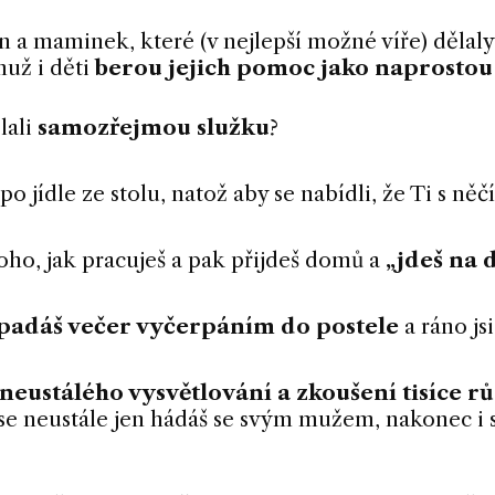
en a maminek, které (v nejlepší možné víře) dělal
muž i děti
berou jejich pomoc jako naprosto
lali
samozřejmou služku
?
po jídle ze stolu, natož aby se nabídli, že Ti s 
toho, jak pracuješ a pak přijdeš domů a
„jdeš na
padáš večer vyčerpáním do postele
a ráno js
neustálého vysvětlování a zkoušení tisíce 
 se neustále jen hádáš se svým mužem, nakonec i s