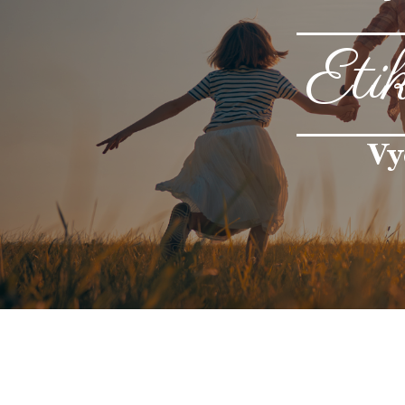
Eti
Vy