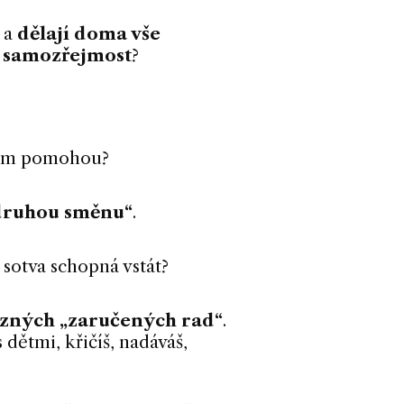
y a
dělají doma vše
u samozřejmost
?
něčím pomohou?
 druhou směnu“
.
i sotva schopná vstát?
různých „zaručených rad“
.
 dětmi, křičíš, nadáváš,