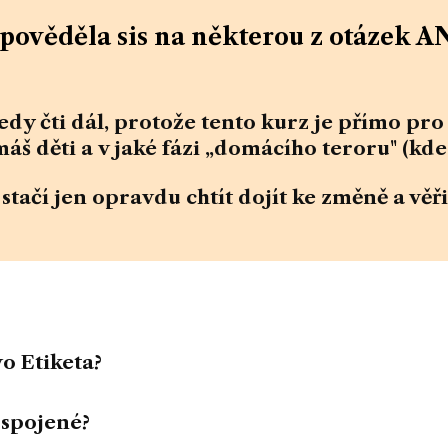
pověděla sis na některou z otázek A
edy čti dál, protože tento kurz
je přímo pro
máš děti a v jaké fázi „domácího teroru" (kde T
, stačí jen
opravdu chtít
dojít ke změně
a věři
vo Etiketa?
 spojené?