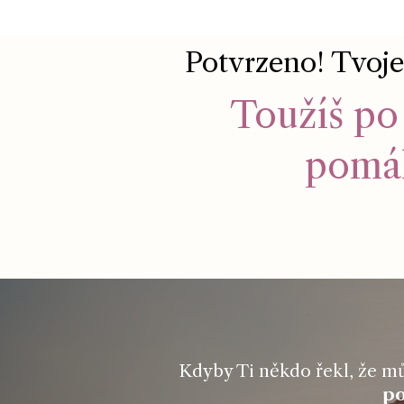
Potvrzeno! Tvoje 
Toužíš po
pomáh
Kdyby Ti někdo řekl, že můž
po