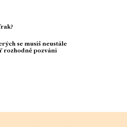
frak?
terých se musíš neustále
„TY rozhodně pozvání