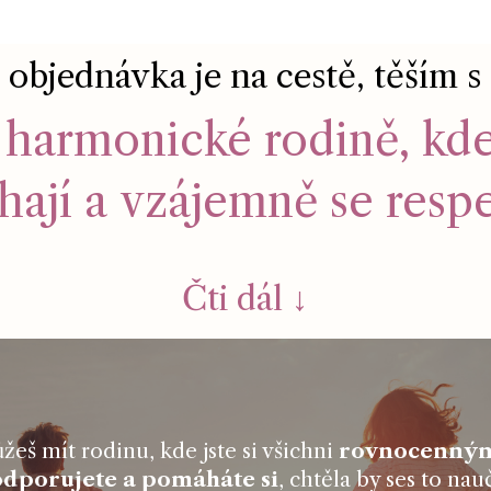
objednávka je na cestě, těším s
 harmonické rodině, kde 
ají a vzájemně se respe
Čti dál ↓
eš mít rodinu, kde jste si všichni
rovnocenným
dporujete a pomáháte si
, chtěla by ses to nauč