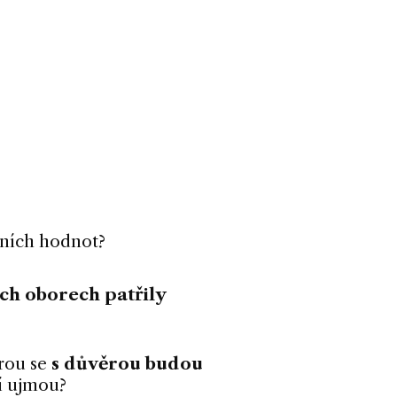
ních hodnot?
ých oborech patřily
erou se
s důvěrou budou
tí ujmou?