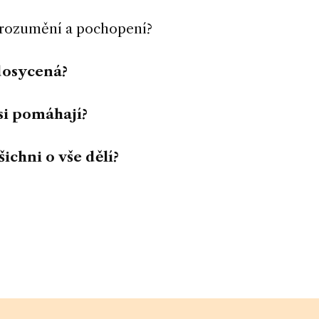
porozumění a pochopení?
dosycená?
si pomáhají
?
šichni o vše dělí?