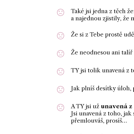
Také jsi jedna z těch ž
a najednou zjistily, že 
Že si z Tebe prostě udě
Že neodnesou ani talíř 
TY jsi tolik unavená z 
Jak plníš desítky úloh,
A TY jsi už
unavená z 
Jsi unavená z toho, jak
přemlouváš, prosíš…