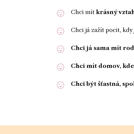
Chci mít
krásný vzta
Chci já zažít pocit, kd
Chci já sama mít rodi
Chci mít domov, kd
Chci
být šťastná, sp